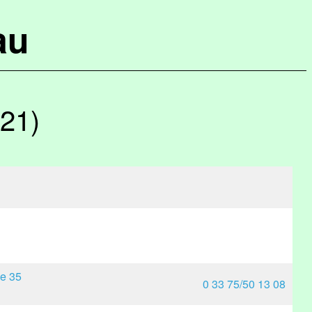
au
021)
ße 35
0 33 75/50 13 08