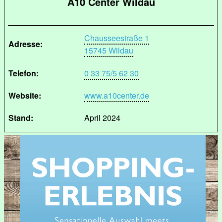
A10 Center Wildau
Chausseestraße 1
Adresse:
15745 Wildau
Telefon:
0 33 75/5 62 30
Website:
www.a10center.de
Stand:
April 2024