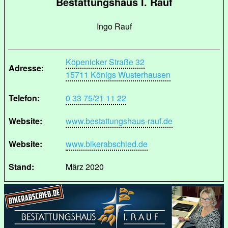
Bestattungshaus I. Rauf
Ingo Rauf
Köpenicker Straße 32
Adresse:
15711 Königs Wusterhausen
Telefon:
0 33 75/21 11 22
Website:
www.bestattungshaus-rauf.de
Website:
www.bikerabschied.de
Stand:
März 2020