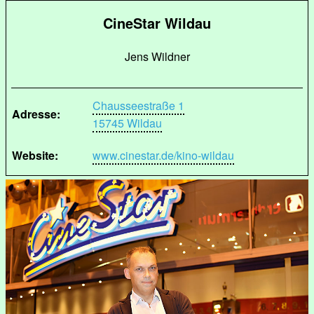
CineStar Wildau
Jens Wildner
Chausseestraße 1
Adresse:
15745 Wildau
Website:
www.cinestar.de/kino-wildau