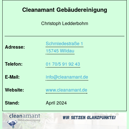
Cleanamant Gebäudereinigung
Christoph Ledderbohm
Schmiedestraße 1
Adresse:
15745 Wildau
Telefon:
01 70/5 91 92 43
E-Mail:
info@cleanamant.de
Website:
www.cleanamant.de
Stand:
April 2024