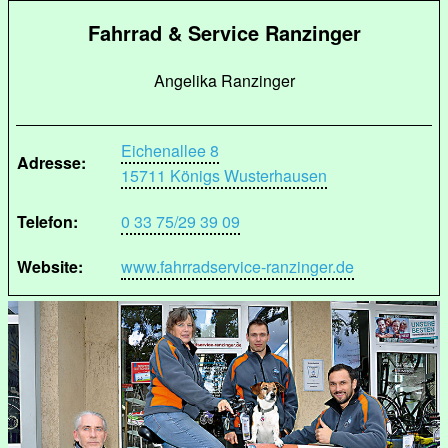
Fahrrad & Service Ranzinger
Angelika Ranzinger
Eichenallee 8
Adresse:
15711 Königs Wusterhausen
Telefon:
0 33 75/29 39 09
Website:
www.fahrradservice-ranzinger.de