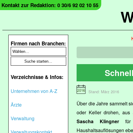
Kontakt zur Redaktion: 0 30/6 92 02 10 55
W
Firmen nach Branchen:
Schnel
Verzeichnisse & Infos:
Unternehmen von A-Z
Stand: März 2016
Über die Jahre sammelt s
Ärzte
oder Keller drohen, aus 
Verwaltung
Sascha Klingner
für 
Haushaltsauflösungen eb
Verwaltungskontakt