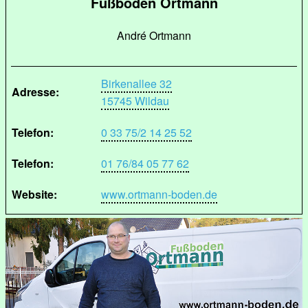
Fußboden Ortmann
André Ortmann
Birkenallee 32
Adresse:
15745 Wildau
Telefon:
0 33 75/2 14 25 52
Telefon:
01 76/84 05 77 62
Website:
www.ortmann-boden.de