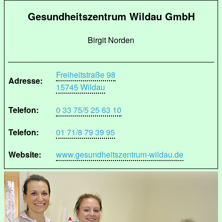
Gesundheitszentrum Wildau GmbH
Birgit Norden
Freiheitstraße 98
Adresse:
15745 Wildau
Telefon:
0 33 75/5 25 63 10
Telefon:
01 71/8 79 39 95
Website:
www.gesundheitszentrum-wildau.de