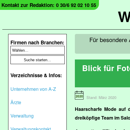
Kontakt zur Redaktion: 0 30/6 92 02 10 55
W
Für besondere 
Firmen nach Branchen:
Blick für Fo
Verzeichnisse & Infos:
Unternehmen von A-Z
Stand: März 2020
Ärzte
Haarscharfe Mode auf d
Verwaltung
dreiköpfige Team im Sal
Verwaltungskontakt