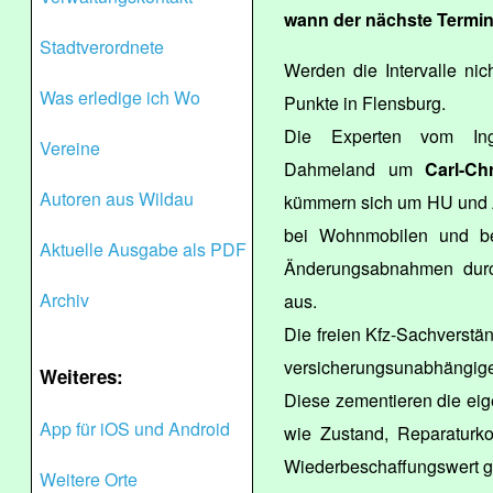
wann der nächste Termin
Stadtverordnete
Werden die Intervalle ni
Was erledige ich Wo
Punkte in Flensburg.
Die Experten vom Inge
Vereine
Dahmeland um
Carl-Ch
Autoren aus Wildau
kümmern sich um HU und A
bei Wohnmobilen und be
Aktuelle Ausgabe als PDF
Änderungsabnahmen durc
Archiv
aus.
Die freien Kfz-Sachverstä
versicherungsunabhängige
Weiteres:
Diese zementieren die ei
App für iOS und Android
wie Zustand, Reparaturk
Wiederbeschaffungswert g
Weitere Orte