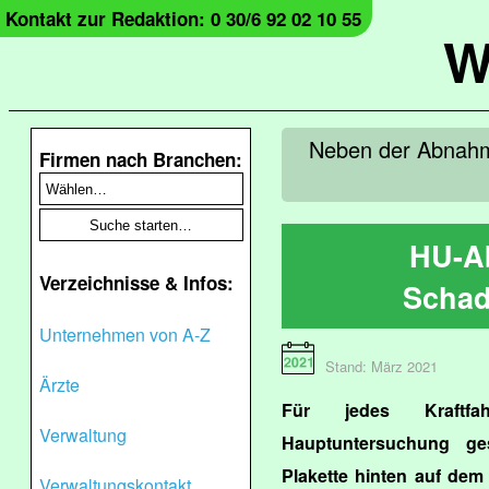
Kontakt zur Redaktion: 0 30/6 92 02 10 55
W
Neben der Abnahm
Firmen nach Branchen:
HU-A
Verzeichnisse & Infos:
Schad
Unternehmen von A-Z
Stand: März 2021
Ärzte
Für jedes Kraftfa
Verwaltung
Hauptuntersuchung ges
Plakette hinten auf de
Verwaltungskontakt