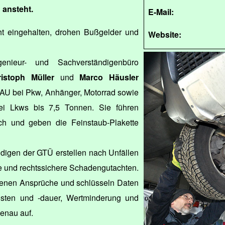
 ansteht.
E-Mail:
cht eingehalten, drohen Bußgelder und
Website:
nieur- und Sachverständigenbüro
ristoph Müller
und
Marco Häusler
U bei Pkw, Anhänger, Motorrad sowie
i Lkws bis 7,5 Tonnen. Sie führen
h und geben die Feinstaub-Plakette
ndigen der GTÜ erstellen nach Unfällen
 und rechtssichere Schadengutachten.
genen Ansprüche und schlüsseln Daten
osten und -dauer, Wertminderung und
enau auf.