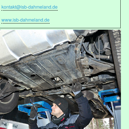
kontakt@isb-dahmeland.de
www.isb-dahmeland.de