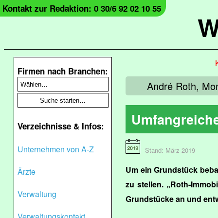
Kontakt zur Redaktion: 0 30/6 92 02 10 55
W
Firmen nach Branchen:
André Roth, Mon
Umfangreiche
Verzeichnisse & Infos:
Unternehmen von A-Z
Stand: März 2019
Um ein Grundstück beba
Ärzte
zu stellen. „Roth-Immob
Verwaltung
Grundstücke an und entwi
Verwaltungskontakt