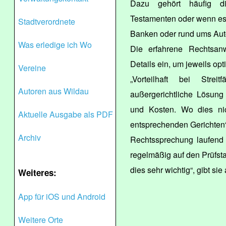
Dazu gehört häufig d
Testamenten oder wenn es K
Stadtverordnete
Banken oder rund ums Auto
Was erledige ich Wo
Die erfahrene Rechtsanwä
Details ein, um jeweils op
Vereine
„Vorteilhaft bei Strei
Autoren aus Wildau
außergerichtliche Lösung
und Kosten. Wo dies nich
Aktuelle Ausgabe als PDF
entsprechenden Gerichten“,
Archiv
Rechtssprechung laufend w
regelmäßig auf den Prüfst
dies sehr wichtig“, gibt sie
Weiteres:
App für iOS und Android
Weitere Orte