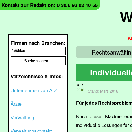
Kontakt zur Redaktion: 0 30/6 92 02 10 55
W
Kl
Firmen nach Branchen:
Rechtsanwältin 
Individuel
Verzeichnisse & Infos:
Unternehmen von A-Z
Stand: März 2018
Für jedes Rechtsproblem
Ärzte
Nach dieser Maxime erar
Verwaltung
individuelle Lösungen für 
Verwaltungskontakt