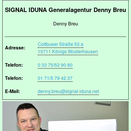
SIGNAL IDUNA Generalagentur Denny Breu
Denny Breu
Cottbuser Straße 53 a
Adresse:
15711 Königs Wusterhausen
Telefon:
0 33 75/52 90 80
Telefon:
01 71/5 79 42 37
E-Mail:
denny.breu@signal-iduna.net