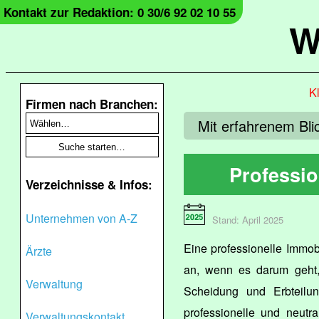
Kontakt zur Redaktion: 0 30/6 92 02 10 55
W
Kl
Firmen nach Branchen:
Mit erfahrenem Bli
Professi
Verzeichnisse & Infos:
Unternehmen von A-Z
Stand: April 2025
Eine professionelle Immob
Ärzte
an, wenn es darum geht, 
Verwaltung
Scheidung und Erbteilun
professionelle und neutr
Verwaltungskontakt