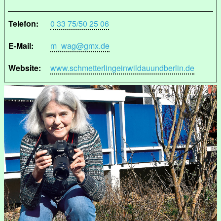
Telefon:
0 33 75/50 25 06
E-Mail:
m_wag@gmx.de
Website:
www.schmetterlingeinwildauundberlin.de