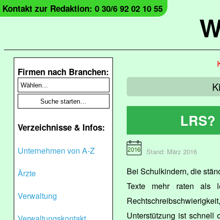
Kontakt zur Redaktion: 0 30/6 92 02 10 55
W
Firmen nach Branchen:
K
LRS? 
Verzeichnisse & Infos:
Unternehmen von A-Z
Stand: März 2016
Bei Schulkindern, die stä
Ärzte
Texte mehr raten als l
Verwaltung
Rechtschreibschwierigkeit
Unterstützung ist schnell 
Verwaltungskontakt