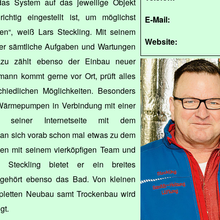
das System auf das jeweilige Objekt
chtig eingestellt ist, um möglichst
E-Mail:
nen“, weiß Lars Steckling. Mit seinem
Website:
 er sämtliche Aufgaben und Wartungen
zu zählt ebenso der Einbau neuer
mann kommt gerne vor Ort, prüft alles
hiedlichen Möglichkeiten. Besonders
n Wärmepumpen in Verbindung mit einer
uf seiner Internetseite mit dem
an sich vorab schon mal etwas zu dem
n mit seinem vierköpfigen Team und
Steckling bietet er ein breites
 gehört ebenso das Bad. Von kleinen
pletten Neubau samt Trockenbau wird
gt.