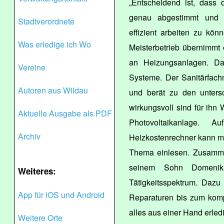
„Entscheidend ist, dass 
genau abgestimmt und ri
Stadtverordnete
effizient arbeiten zu kön
Was erledige ich Wo
Meisterbetrieb übernimmt
an Heizungsanlagen. Da
Vereine
Systeme. Der Sanitärfach
Autoren aus Wildau
und berät zu den untersc
wirkungsvoll sind für ih
Aktuelle Ausgabe als PDF
Photovoltaikanlage. A
Archiv
Heizkostenrechner kann m
Thema einlesen. Zusamme
seinem Sohn Domenik 
Weiteres:
Tätigkeitsspektrum. Dazu
App für iOS und Android
Reparaturen bis zum kom
alles aus einer Hand erledi
Weitere Orte