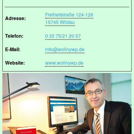
Freiheitstraße 124-126
Adresse:
15745 Wildau
Telefon:
0 33 75/21 20 57
E-Mail:
info@wollnywp.de
Website:
www.wollnywp.de