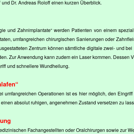
ff und Dr. Andreas Roloff einen kurzen Überblick.
rgie und Zahnimplantate“ werden Patienten von einem spezialis
aten, umfangreichen chirurgischen Sanierungen oder Zahnflei
usgestatteten Zentrum können sämtliche digitale zwei- und be
rden. Zur Anwendung kann zudem ein Laser kommen. Dessen Vort
iff und schnellere Wundheilung.
lafen“
i umfangreichen Operationen ist es hier möglich, den Eingriff 
 einen absolut ruhigen, angenehmen Zustand versetzen zu lass
dung
inischen Fachangestellten oder Oralchirurgen sowie zur Weit