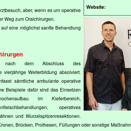
Website:
arztbesuch, aber, wenn es um operative
 der Weg zum Oralchirurgen.
i auf eine möglichst sanfte Behandlung
chirurgen
ben nach dem Abschluss des
vierjährige Weiterbildung absolviert.
fasst sämtliche ambulante operative
he Beispiele dafür sind das Einsetzen
ochenaufbau im Kieferbereich,
nfleischbehandlungen, operatives
ähnen und Wurzelspitzenresektionen.
ronen, Brücken, Prothesen, Füllungen oder sonstige Maßnahme