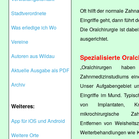
Oft hilft der normale Zahn
Stadtverordnete
Eingriffe geht, dann führt
Was erledige ich Wo
Die Oralchirurgie ist dabe
ausgerichtet.
Vereine
Autoren aus Wildau
Spezialisierte Oral
„Oralchirurgen ha
Aktuelle Ausgabe als PDF
Zahnmedizinstudiums eine 
Archiv
Unser Aufgabengebiet um
Eingriffe im Mund. Typisc
von Implantaten, Kn
Weiteres:
mikrochirurgische Zah
App für iOS und Android
Entfernen von Weisheitsz
Weiterbehandlungen wie K
Weitere Orte