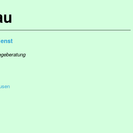
au
enst
legeberatung
usen