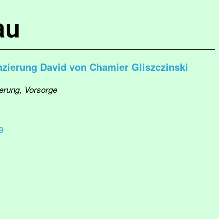
au
nzierung David von Chamier Gliszczinski
herung, Vorsorge
9