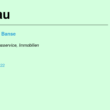
au
é Banse
usservice, Immobilien
 22