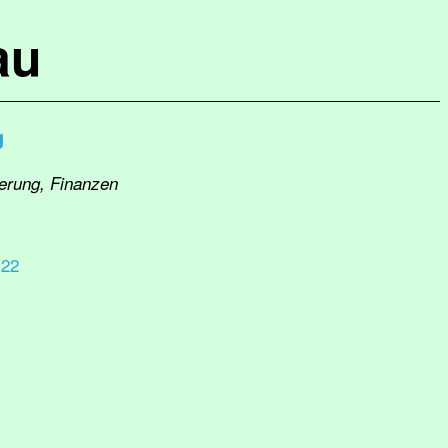
au
g
herung, Finanzen
 22