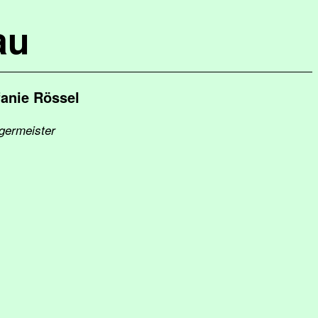
au
fanie Rössel
rgermeister