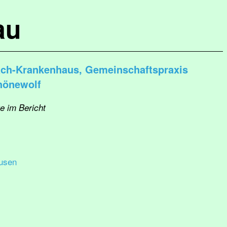
au
ach-Krankenhaus, Gemeinschaftspraxis
hönewolf
e im Bericht
usen