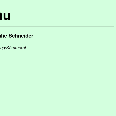
au
lie Schneider
tung/Kämmerei