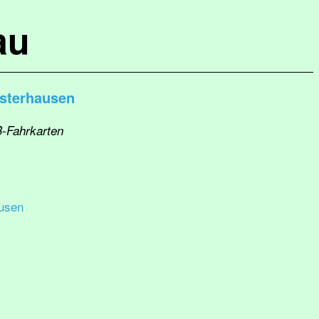
au
sterhausen
B-Fahrkarten
usen