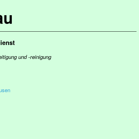
au
ienst
itigung und -reinigung
usen