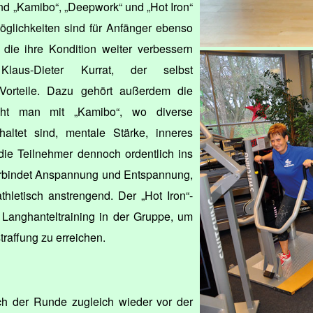
nd „Kamibo“, „Deepwork“ und „Hot Iron“
lichkeiten sind für Anfänger ebenso
, die ihre Kondition weiter verbessern
Klaus-Dieter Kurrat, der selbst
 Vorteile. Dazu gehört außerdem die
cht man mit „Kamibo“, wo diverse
altet sind, mentale Stärke, inneres
die Teilnehmer dennoch ordentlich ins
rbindet Anspannung und Entspannung,
thletisch anstrengend. Der „Hot Iron“-
s Langhanteltraining in der Gruppe, um
raffung zu erreichen.
ach der Runde zugleich wieder vor der