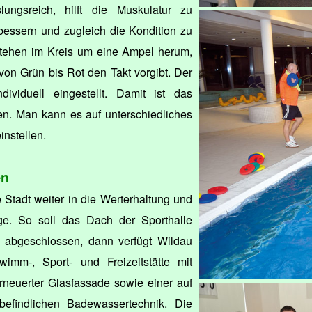
ungsreich, hilft die Muskulatur zu
rbessern und zugleich die Kondition zu
stehen im Kreis um eine Ampel herum,
von Grün bis Rot den Takt vorgibt. Der
dividuell eingestellt. Damit ist das
eden. Man kann es auf unterschiedliches
instellen.
en
e Stadt weiter in die Werterhaltung und
ge. So soll das Dach der Sporthalle
es abgeschlossen, dann verfügt Wildau
wimm-, Sport- und Freizeitstätte mit
rneuerter Glasfassade sowie einer auf
efindlichen Badewassertechnik. Die