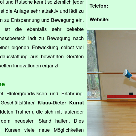
l und Rutsche kennt so ziemlich jeder
Telefon:
ist die Anlage sehr attraktiv und lädt zu
Website:
isen zu Entspannung und Bewegung ein.
 ist die ebenfalls sehr beliebte
tnessbereich lädt zu Bewegung nach
iner eigenen Entwicklung selbst viel
dausstattung aus bewährten Geräten
ellen Innovationen ergänzt.
se
el Hintergrundwissen und Erfahrung.
-Geschäftsführer
Klaus-Dieter Kurrat
deten Trainern, die sich mit laufender
f dem neuesten Stand halten. Dies
n Kursen viele neue Möglichkeiten