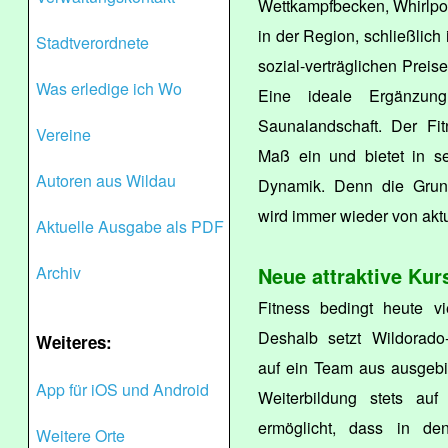
Wettkampfbecken, Whirlpoo
in der Region, schließlich 
Stadtverordnete
sozial-verträglichen Pre
Was erledige ich Wo
Eine ideale Ergänzung
Saunalandschaft. Der Fi
Vereine
Maß ein und bietet in se
Autoren aus Wildau
Dynamik. Denn die Grun
wird immer wieder von aktu
Aktuelle Ausgabe als PDF
Archiv
Neue attraktive Kur
Fitness bedingt heute vi
Deshalb setzt Wildorado
Weiteres:
auf ein Team aus ausgebil
App für iOS und Android
Weiterbildung stets au
ermöglicht, dass in de
Weitere Orte